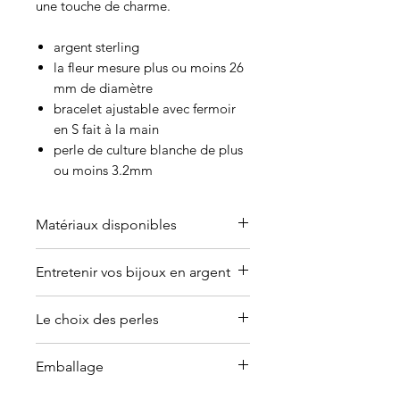
une touche de charme.
argent sterling
la fleur mesure plus ou moins 26
mm de diamètre
bracelet ajustable avec fermoir
en S fait à la main
perle de culture blanche de plus
ou moins 3.2mm
Matériaux disponibles
Offert en or (jaune, blanc, rose ou
Entretenir vos bijoux en argent
argent plaqué).
Contactez-moi
pour en discuter.
Pourquoi les bijoux en argent
Le choix des perles
ternissent?
La réaction de la peau au
Les perles de culture sont des
Emballage
contact d’un bijou en argent.
perles naturelles. Leurs couleurs
Les produits nettoyants, le
et leurs formes sont variables. Les