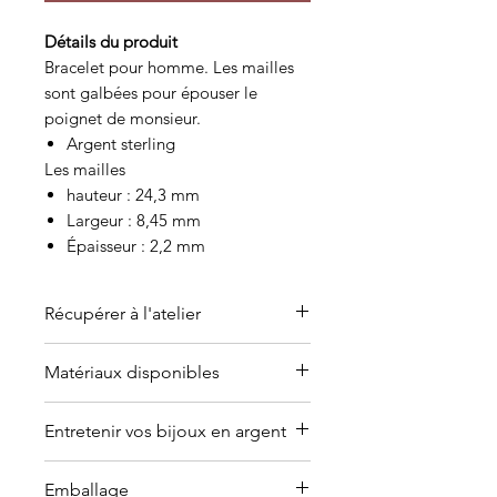
Détails du produit
Bracelet pour homme. Les mailles
sont galbées pour épouser le
poignet de monsieur.
Argent sterling
Les mailles
hauteur : 24,3 mm
Largeur : 8,45 mm
Épaisseur : 2,2 mm
Récupérer à l'atelier
C'est possible de venir récupérer
Matériaux disponibles
l'article à l'atelier-boutique sur
rendez-vous seulement dans un
Offert en or (jaune, blanc, rose ou
Entretenir vos bijoux en argent
délai de 3 à 5 jours ouvrables à
argent plaqué).
Contactez-moi
partir de la date de la
pour en discuter.
Pourquoi les bijoux en argent
commande. Je vous
Emballage