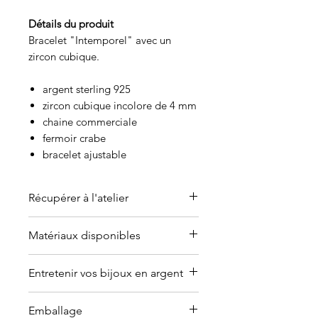
Détails du produit
Bracelet "Intemporel" avec un
zircon cubique.
argent sterling 925
zircon cubique incolore de 4 mm
chaine commerciale
fermoir crabe
bracelet ajustable
Récupérer à l'atelier
C'est possible de venir récupérer
Matériaux disponibles
l'article à l'atelier-boutique sur
rendez-vous seulement dans un
Offert en or (jaune, blanc, rose ou
Entretenir vos bijoux en argent
délai de 3 à 5 jours ouvrables à
argent plaqué).
Contactez-moi
partir de la date de la
pour en discuter.
Pourquoi les bijoux en argent
commande. Je vous
Emballage
ternissent?