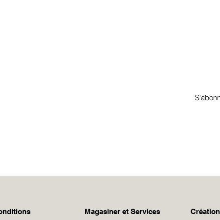
 à l’infolettre pour obtenir un 
ecevrez des infos sur mes ateliers, événements et nouveautés.
S'abon
onditions
Magasiner et Services
Création