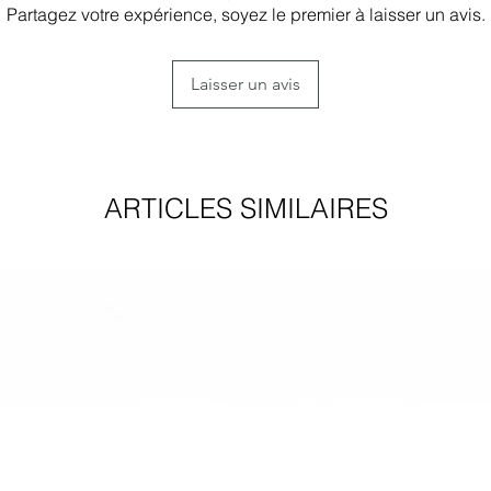
en plastique her
Partagez votre expérience, soyez le premier à laisser un avis.
Frais de livraison 
l’oxygène conten
7-20 jours ouvra
l’oxydation de l’
Service accéléré a
Laisser un avis
3-10 jours selon
Nettoyer ses bijou
Frais de livraison s
Vous pouvez utilise
Le prix total ne c
je vous ai donné lo
douane, les taxes e
ARTICLES SIMILAIRES
avec ou sans patin
s’appliquer sur les 
l'eau tiède à du li
ni de l'ammoniac n
Retrait à l'atelier
chiffon doux dans 
Si vous choisissez l
bijou en argent. Ap
vous devrez attendr
bijou avec de l'eau
avant de venir à l'
polir avec un chiff
commande.
Plein d'autres truc