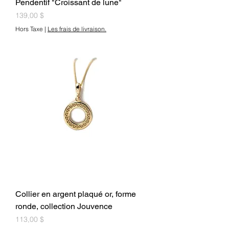
Pendentif "Croissant de lune"
Prix
139,00 $
Hors Taxe
|
Les frais de livraison.
Collier en argent plaqué or, forme
ronde, collection Jouvence
Prix
113,00 $