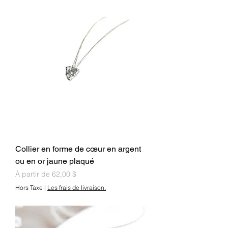
Collier en forme de cœur en argent
ou en or jaune plaqué
Prix promotionnel
À partir de
62,00 $
Hors Taxe
|
Les frais de livraison.