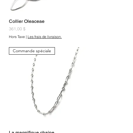
Collier Oleaceae
Prix
361,00 $
Hors Taxe
|
Les frais de livraison.
Commande spéciale
La magnifique chaine