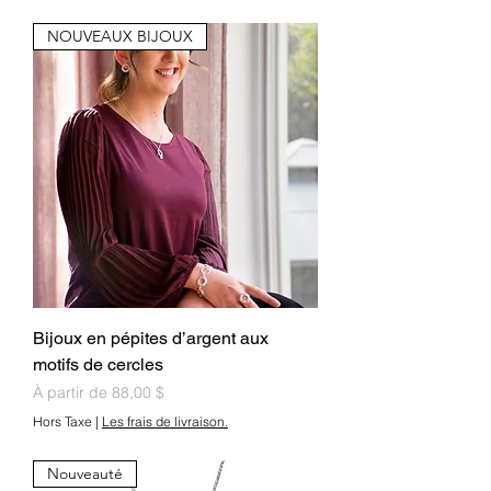
NOUVEAUX BIJOUX
Bijoux en pépites d’argent aux
motifs de cercles
Prix promotionnel
À partir de
88,00 $
Hors Taxe
|
Les frais de livraison.
Nouveauté