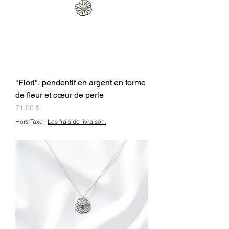
"Flori", pendentif en argent en forme
de fleur et cœur de perle
Prix
71,00 $
Hors Taxe
|
Les frais de livraison.