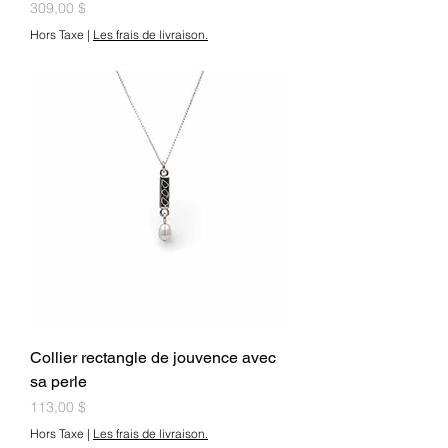
Prix
309,00 $
Hors Taxe
|
Les frais de livraison.
Collier rectangle de jouvence avec
sa perle
Prix
113,00 $
Hors Taxe
|
Les frais de livraison.