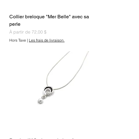
Collier breloque "Mer Belle" avec sa
perle
Prix promotionnel
À partir de
72,00 $
Hors Taxe
|
Les frais de livraison.