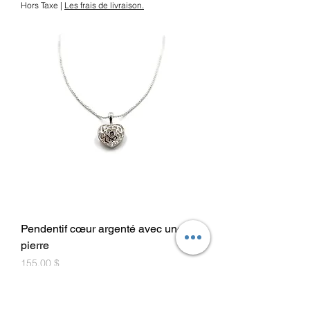
Hors Taxe
|
Les frais de livraison.
Pendentif cœur argenté avec une
pierre
Prix
155,00 $
Hors Taxe
|
Les frais de livraison.