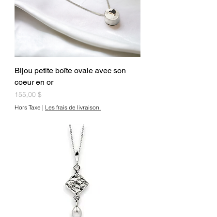
Bijou petite boîte ovale avec son
coeur en or
Prix
155,00 $
Hors Taxe
|
Les frais de livraison.