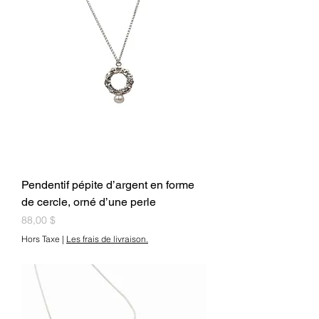
Pendentif pépite d’argent en forme
de cercle, orné d’une perle
Prix
88,00 $
Hors Taxe
|
Les frais de livraison.