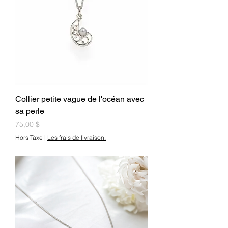
Collier petite vague de l'océan avec
sa perle
Prix
75,00 $
Hors Taxe
|
Les frais de livraison.