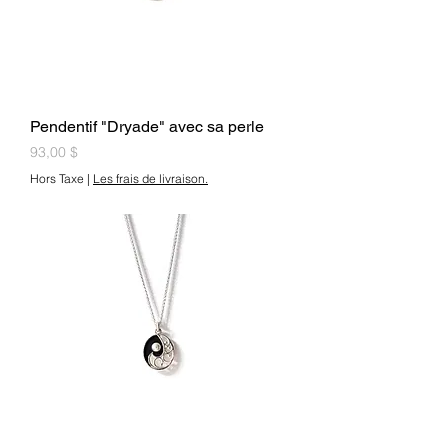
Pendentif "Dryade" avec sa perle
Prix
93,00 $
Hors Taxe
|
Les frais de livraison.