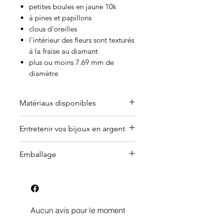
petites boules en jaune 10k
à pines et papillons
clous d'oreilles
l'intérieur des fleurs sont texturés
à la fraise au diamant
plus ou moins 7.69 mm de
diamètre
Matériaux disponibles
Offert en or (jaune, blanc, rose ou
Entretenir vos bijoux en argent
argent plaqué).
Contactez-moi
pour en discuter.
Pourquoi les bijoux en argent
Emballage
ternissent?
La réaction de la peau au
Peu importe le montant que vous
contact d’un bijou en argent.
dépensez pour un bijou sur ma
Les produits nettoyants, le
boutique en ligne, celui-ci sera
chlore, le contact avec les
livré dans une boîte à bijoux avec
Aucun avis pour le moment
laques et le parfum, le spa et