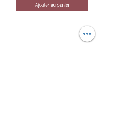
ensuite le sécher et polir avec un
Ajouter au panier
chiffon propre.
Plein d'autres
trucs d'entretiens
Inscrivez-vous à
l’infolettre pour
obtenir un cadeau !
Par la même occasion, vous
recevrez des infos sur mes ateliers,
événements et nouveautés.