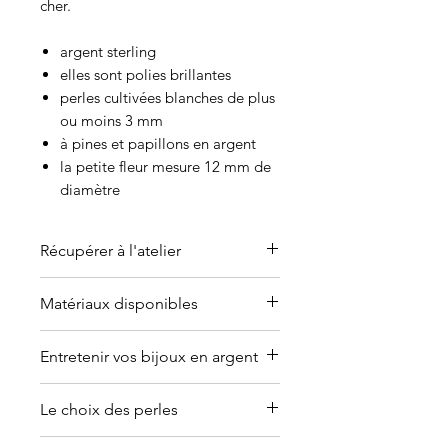
cher.
argent sterling
elles sont polies brillantes
perles cultivées blanches de plus
ou moins 3 mm
à pines et papillons en argent
la petite fleur mesure 12 mm de
diamètre
Récupérer à l'atelier
C'est possible de venir récupérer
Matériaux disponibles
l'article à l'atelier-boutique sur
rendez-vous seulement dans un
Offert en or (jaune, blanc, rose ou
Entretenir vos bijoux en argent
délai de 3 à 5 jours ouvrables à
argent plaqué).
Contactez-moi
partir de la date de la
pour en discuter.
Pourquoi les bijoux en argent
commande. Je vous
Le choix des perles
ternissent?
communiquerai les détails par
La réaction de la peau au
Les perles de culture sont des