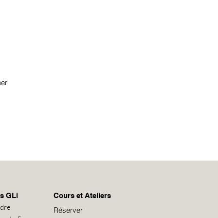
cadeau !
ner
s GLi
Cours et Ateliers
ndre
Réserver