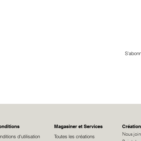
 à l’infolettre pour obtenir un 
ecevrez des infos sur mes ateliers, événements et nouveautés.
S'abon
onditions
Magasiner et Services
Création
Nous joi
itions d'utilisation
Toutes les créations