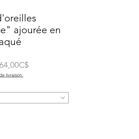
'oreilles
e" ajourée en
laqué
Prix
64,00C$
promotionnel
de livraison.