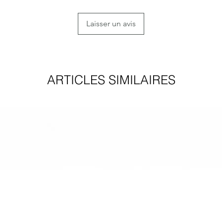
l’oxydation de l’
Laisser un avis
Nettoyer ses bijou
Vous pouvez utilise
je vous ai donné lo
ARTICLES SIMILAIRES
avec ou sans patin
l'eau tiède à du li
ni de l'ammoniac n
chiffon doux dans 
bijou en argent. Ap
bijou avec de l'eau
polir avec un chiff
Plein d'autres truc