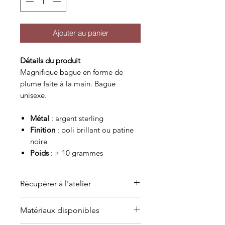
Ajouter au panier
Détails du produit
Magnifique bague en forme de
plume faite à la main. Bague
unisexe.
Métal
: argent sterling
Finition
: poli brillant ou patine
noire
Poids
: ± 10 grammes
Récupérer à l'atelier
C'est possible de venir récupérer
Matériaux disponibles
l'article à l'atelier-boutique sur