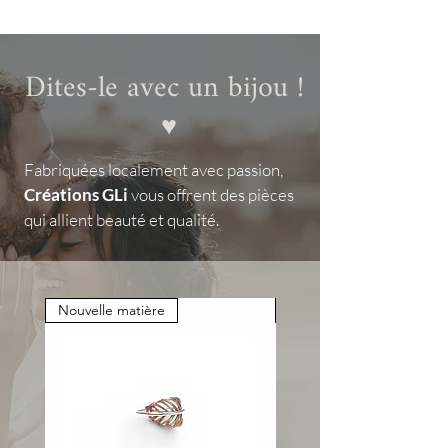
Dites-le avec un bijou !
♥
Fabriquées localement avec passion,
Créations GLi
vous offrent des pièces
qui allient beauté et qualité.
Nouvelle matière
Nouvelle matière