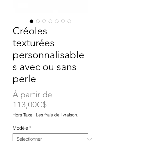
Créoles
texturées
personnalisable
s avec ou sans
perle
À partir de
Prix
113,00C$
promotionnel
Hors Taxe
|
Les frais de livraison.
Modèle
*