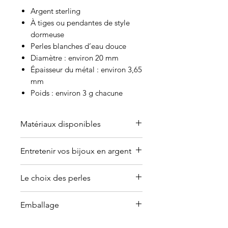
Argent sterling
À tiges ou pendantes de style
dormeuse
Perles blanches d’eau douce
Diamètre : environ 20 mm
Épaisseur du métal : environ 3,65
mm
Poids : environ 3 g chacune
Matériaux disponibles
Offert en or (jaune, blanc, rose ou
Entretenir vos bijoux en argent
argent plaqué).
Contactez-moi
pour en discuter.
Pourquoi les bijoux en argent
Le choix des perles
ternissent?
La réaction de la peau au
Les perles de culture sont des
Emballage
contact d’un bijou en argent.
perles naturelles. Leurs couleurs
Les produits nettoyants, le
et leurs formes sont variables. Les
Peu importe le montant que vous