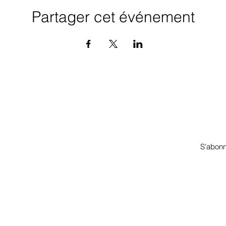
Partager cet événement
 à l’infolettre pour obtenir un 
ecevrez des infos sur mes ateliers, événements et nouveautés.
S'abon