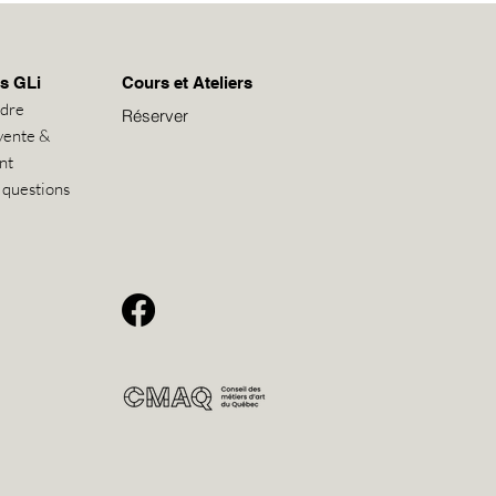
s GLi
Cours et Ateliers
ndre
Réserver
vente &
nt
 questions