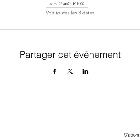
sam. 22 août, 10 h 00
Voir toutes les 8 dates
Partager cet événement
 à l’infolettre pour obtenir un 
ecevrez des infos sur mes ateliers, événements et nouveautés.
S'abon