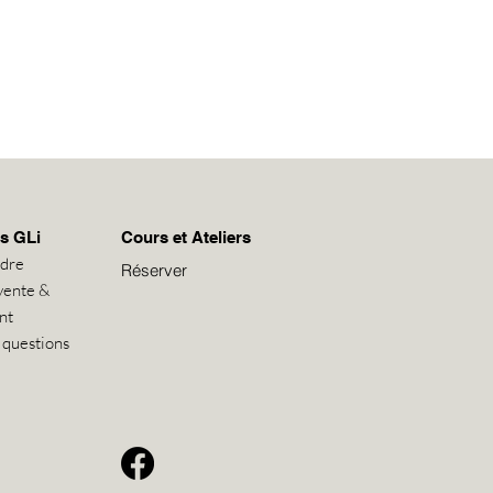
s GLi
Cours et Ateliers
ndre
Réserver
vente &
nt
 questions