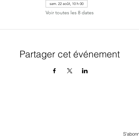
sam. 22 août, 10 h 00
Voir toutes les 8 dates
Partager cet événement
 à l’infolettre pour obtenir un 
ecevrez des infos sur mes ateliers, événements et nouveautés.
S'abon