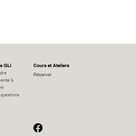
s GLi
Cours et Ateliers
ndre
Réserver
vente &
nt
 questions