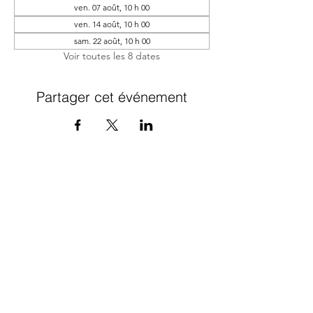
ven. 07 août, 10 h 00
ven. 14 août, 10 h 00
sam. 22 août, 10 h 00
Voir toutes les 8 dates
Partager cet événement
Inscrivez-vous à
l’infolettre pour
obtenir un cadeau !
Par la même occasion, vous
recevrez des infos sur mes ateliers,
événements et nouveautés.