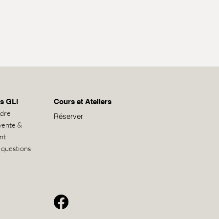
s GLi
Cours et Ateliers
ndre
Réserver
vente &
nt
 questions