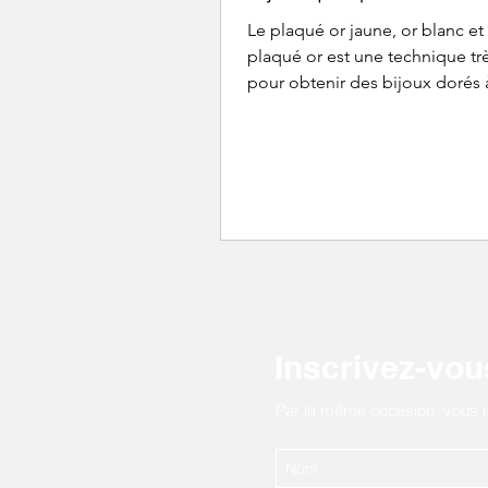
Le plaqué or jaune, or blanc et
plaqué or est une technique trè
pour obtenir des bijoux dorés
rapport qualité/prix. Elle consi
appliquer une fine couche d’or
métal de base grâce à l’électrol
bijou est plongé dans un , et l
électrique permet à l’or de se
uniformément. Chez CRÉATIONS
plaqué or 10, 14 ou 18 carats e
au micron et est toujours réalis
l’argent 925, pour garantir des 
durabl
Inscrivez-vous
Par la même occasion, vous r